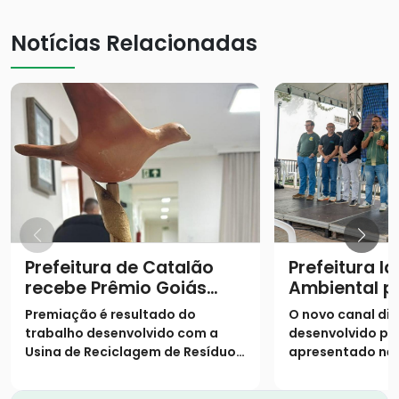
Notícias Relacionadas
Prefeitura de Catalão
Prefeitura l
recebe Prêmio Goiás
Ambiental p
Sustentável
modernizar 
Premiação é resultado do
O novo canal digi
e serviços e
trabalho desenvolvido com a
desenvolvido pe
Usina de Reciclagem de Resíduos
apresentado nes
da Construção Civil
(26) durante a a
atividades da S