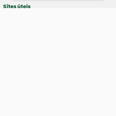
Sites úteis
Equatorial
SAE
Câmara de Vereadores
Webmail
Baixe nosso aplicativo:
Cidade
História