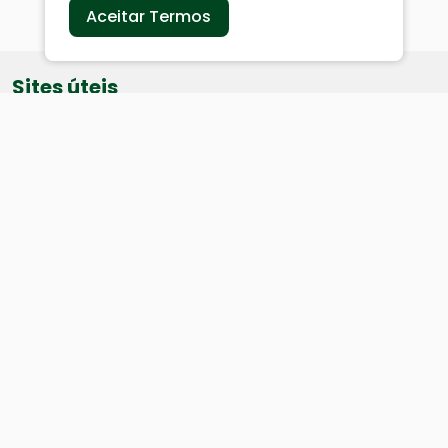
Aceitar Termos
Sites úteis
Equatorial
SAE
Câmara de Vereadores
Webmail
Baixe nosso aplicativo:
Cidade