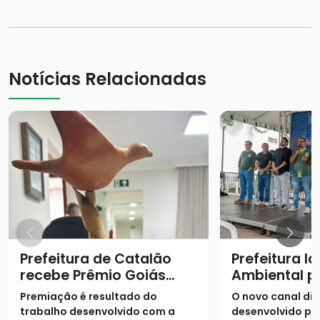
Notícias Relacionadas
Prefeitura de Catalão
Prefeitura l
recebe Prêmio Goiás
Ambiental p
Sustentável
modernizar 
Premiação é resultado do
O novo canal digi
e serviços e
trabalho desenvolvido com a
desenvolvido pe