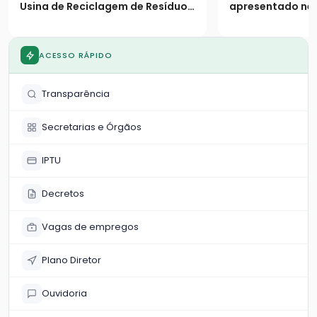
Usina de Reciclagem de Resíduos
apresentado nes
da Construção Civil
(26) durante a a
atividades da S
Ambiente
ACESSO RÁPIDO
Transparência
Secretarias e Órgãos
IPTU
Decretos
Vagas de empregos
Plano Diretor
Ouvidoria