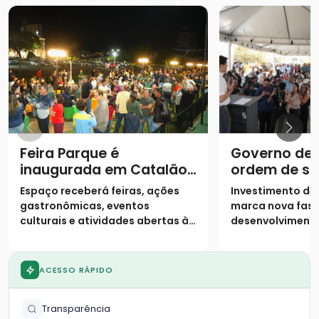
Feira Parque é
Governo de 
inaugurada em Catalão
ordem de se
e inicia funcionamento
duplicação 
Espaço receberá feiras, ações
Investimento de 
para eventos e feiras
gastronômicas, eventos
marca nova fase
culturais e atividades abertas à
desenvolvimento
comunidade
da região Sudes
ACESSO RÁPIDO
Transparência