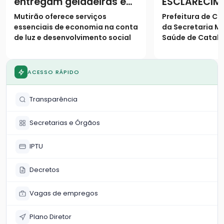
entregam geladeiras e
ESCLARECIM
prestam serviços à
Mutirão oferece serviços
Prefeitura de Ca
população
essenciais de economia na conta
da Secretaria Mu
de luz e desenvolvimento social
Saúde de Catalã
os seguintes es
população
ACESSO RÁPIDO
Transparência
Secretarias e Órgãos
IPTU
Decretos
Vagas de empregos
Plano Diretor