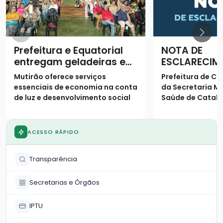
Prefeitura e Equatorial
NOTA DE
entregam geladeiras e
ESCLARECIM
prestam serviços à
Mutirão oferece serviços
Prefeitura de Ca
população
essenciais de economia na conta
da Secretaria Mu
de luz e desenvolvimento social
Saúde de Catalã
os seguintes es
população
ACESSO RÁPIDO
Transparência
Secretarias e Órgãos
IPTU