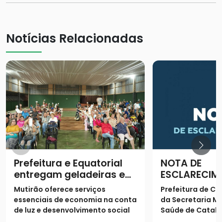
Notícias Relacionadas
Prefeitura e Equatorial
NOTA DE
entregam geladeiras e
ESCLARECIM
prestam serviços à
Mutirão oferece serviços
Prefeitura de Ca
população
essenciais de economia na conta
da Secretaria Mu
de luz e desenvolvimento social
Saúde de Catalã
os seguintes es