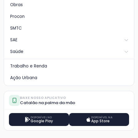
Obras
Procon
SMTC
SAE
Saúde
Trabalho e Renda
Ação Urbana
BAIXE NOSSO APLICATIVO
Catalão na palma da mão
DISPONÍVEL NO
DISPONÍVEL NA
Google Play
App Store