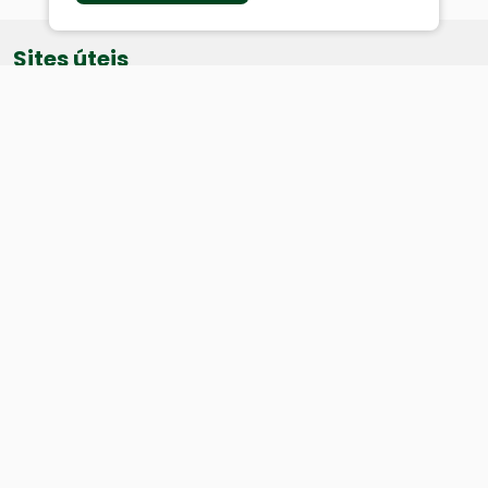
Sites úteis
Equatorial
SAE
Câmara de Vereadores
Webmail
Baixe nosso aplicativo:
Cidade
História