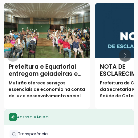
Prefeitura e Equatorial
NOTA DE
entregam geladeiras e
ESCLARECIM
prestam serviços à
Mutirão oferece serviços
Prefeitura de Ca
população
essenciais de economia na conta
da Secretaria Mu
de luz e desenvolvimento social
Saúde de Catalã
os seguintes es
população
ACESSO RÁPIDO
Transparência