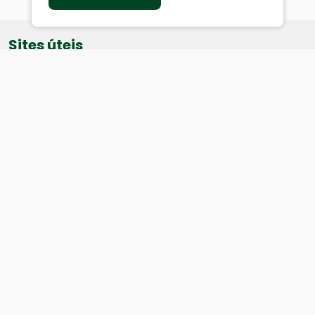
Sites úteis
Equatorial
SAE
Câmara de Vereadores
Webmail
Baixe nosso aplicativo:
Cidade