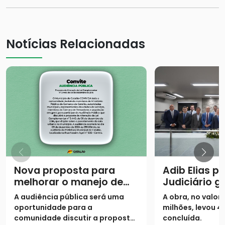
Notícias Relacionadas
Nova proposta para
Adib Elias p
melhorar o manejo de
Judiciário g
loteamentos fechados
modernizaç
A audiência pública será uma
A obra, no valor 
em Catalão será
de Catalão
oportunidade para a
milhões, levou 4
discutida em audiência
comunidade discutir a proposta
concluída.