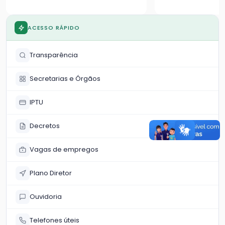
pública
de alteração da Lei
Complementar nº 3.440, de 8 de
dezembro de 2016, que trata do
ACESSO RÁPIDO
parcelamento do solo urbano no
município de Catalão.
Transparência
Secretarias e Órgãos
IPTU
Decretos
Vagas de empregos
Plano Diretor
Ouvidoria
Telefones úteis