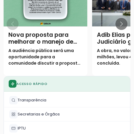
Nova proposta para
Adib Elias p
melhorar o manejo de
Judiciário g
loteamentos fechados
modernizaç
A audiência pública será uma
A obra, no valor 
em Catalão será
de Catalão
oportunidade para a
milhões, levou 4
discutida em audiência
comunidade discutir a proposta
concluída.
pública
de alteração da Lei
Complementar nº 3.440, de 8 de
dezembro de 2016, que trata do
ACESSO RÁPIDO
parcelamento do solo urbano no
município de Catalão.
Transparência
Secretarias e Órgãos
IPTU