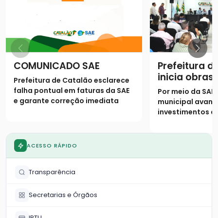
COMUNICADO SAE
Prefeitura d
inicia obras 
Prefeitura de Catalão esclarece
saneamento
falha pontual em faturas da SAE
Por meio da SAE
município
e garante correção imediata
municipal avan
investimentos d
universalizar o 
ampliar a rede 
ACESSO RÁPIDO
Transparência
Secretarias e Órgãos
IPTU