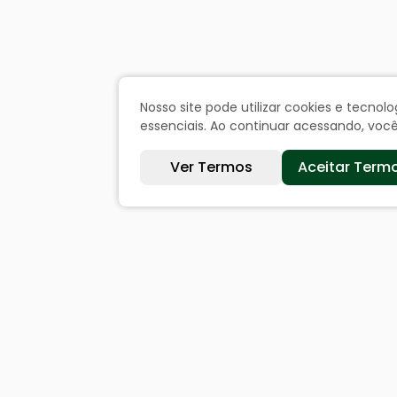
Nosso site pode utilizar cookies e tecn
essenciais. Ao continuar acessando, vo
Ver Termos
Aceitar Term
Sites úteis
Cida
Equatorial
Históri
SAE
Dados 
Câmara de Vereadores
Ouvi