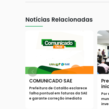
Notícias Relacionadas
COMUNICADO SAE
Pre
ini
Prefeitura de Catalão esclarece
sa
falha pontual em faturas da SAE
Por 
mu
e garante correção imediata
mun
inve
univ