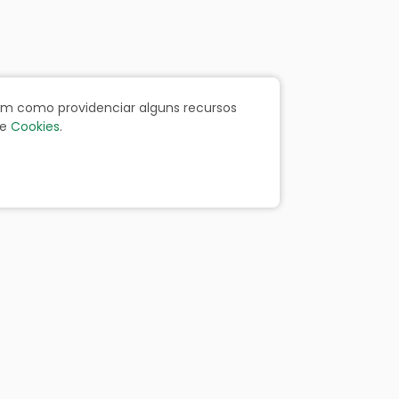
bem como providenciar alguns recursos
e
Cookies
.
ãos
Portal da Transparência
Resp. Fiscal
Licitação
Leis