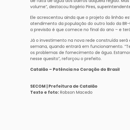
de falta de água dos bairros daquela região. Ma
volume”, destacou Rogério Pires, superintendente
Ele acrescentou ainda que o projeto do linhão e
atendimento da população do outro lado da BR-
a previsão é que comece no final do ano – e te
Já o investimento na nova rede construída será 
semana, quando entrará em funcionamento. “T
os problemas de fornecimento de água. Estamos
nesse quesito”, reforçou o prefeito.
Catalão – Potência no Coração do Brasil
SECOM | Prefeitura de Catalão
Texto e foto:
Robson Macedo