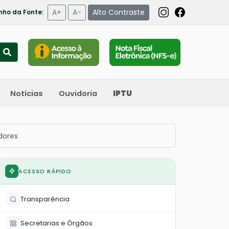
A+
A-
Alto Contraste
ho da Fonte:
Notícias
Ouvidoria
IPTU
dores
ACESSO RÁPIDO
Transparência
Secretarias e Órgãos