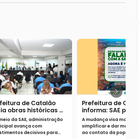
feitura de Catalão
Prefeitura de Cata
cia obras históricas de
informa: SAE pass
neamento no
utilizar o número 1
meio da SAE, administração
A mudança visa moderni
nicípio
como canal único
icipal avança com
simplificar e dar mais ag
atendimento
stimentos decisivos para
ao contato da populaçã
ersalizar o acesso à água e
autarquia; atendimento 