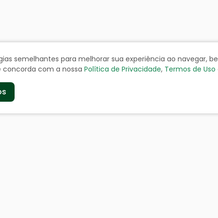
ologias semelhantes para melhorar sua experiência ao navegar, 
cê concorda com a nossa
Política de Privacidade
,
Termos de Uso
os
de
Serviços aos Cidad
a
Certidão Negativa
geográficos
Cadastro de Contribuinte
Cadastro de Fornecedor
doria