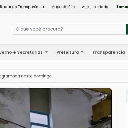
Radar da Transparência
Mapa do Site
Acessibilidade
Taman
verno e Secretarias
Prefeitura
Transparência
rogramada neste domingo