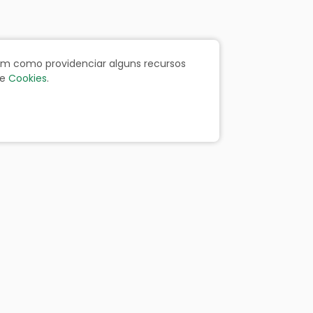
bem como providenciar alguns recursos
e
Cookies
.
ãos
Portal da Transparência
Resp. Fiscal
Licitação
Leis
Receitas