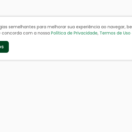
ologias semelhantes para melhorar sua experiência ao navegar, 
cê concorda com a nossa
Política de Privacidade
,
Termos de Uso
os
de
Serviços aos Cidad
a
Certidão Negativa
geográficos
Cadastro de Contribuinte
Cadastro de Fornecedor
doria
IPTU