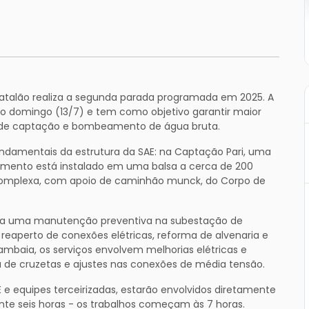
Catalão realiza a segunda parada programada em 2025. A
 no domingo (13/7) e tem como objetivo garantir maior
a de captação e bombeamento de água bruta.
ndamentais da estrutura da SAE: na Captação Pari, uma
pamento está instalado em uma balsa a cerca de 200
complexa, com apoio de caminhão munck, do Corpo de
izada uma manutenção preventiva na subestação de
 reaperto de conexões elétricas, reforma de alvenaria e
ambaia, os serviços envolvem melhorias elétricas e
 de cruzetas e ajustes nas conexões de média tensão.
E e equipes terceirizadas, estarão envolvidos diretamente
te seis horas - os trabalhos começam às 7 horas.