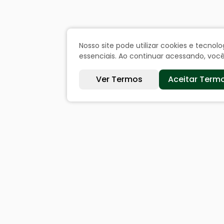
Nosso site pode utilizar cookies e tecn
essenciais. Ao continuar acessando, vo
Ver Termos
Aceitar Term
Sites úteis
Cida
Equatorial
Históri
SAE
Dados 
Câmara de Vereadores
Ouvi
Webmail