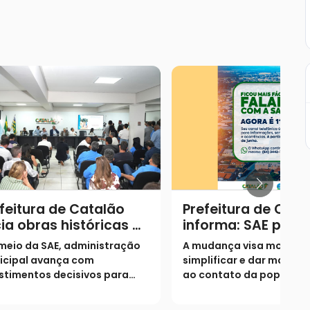
feitura de Catalão
Prefeitura de Cata
cia obras históricas de
informa: SAE pass
neamento no
utilizar o número 1
meio da SAE, administração
A mudança visa moderni
nicípio
como canal único
icipal avança com
simplificar e dar mais ag
atendimento
stimentos decisivos para
ao contato da populaçã
ersalizar o acesso à água e
autarquia; atendimento 
iar a rede de esgoto
WhatsApp permanece in