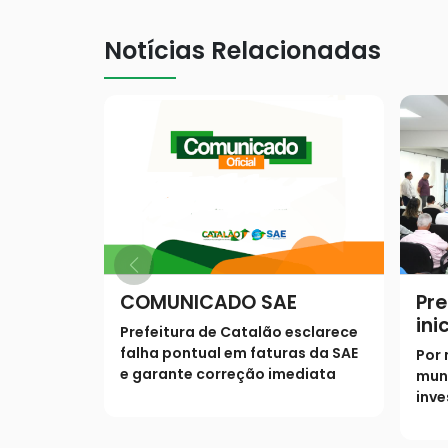
Notícias Relacionadas
COMUNICADO SAE
Pre
ini
Prefeitura de Catalão esclarece
sa
falha pontual em faturas da SAE
Por 
mu
e garante correção imediata
mun
inve
univ
ampl