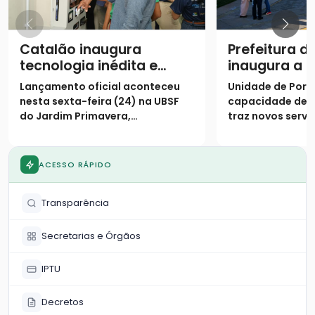
Catalão inaugura
Prefeitura d
tecnologia inédita e
inaugura a 
assume posição de
Unidade Bás
Lançamento oficial aconteceu
Unidade de Porte
destaque na saúde
Saúde da Fa
nesta sexta-feira (24) na UBSF
capacidade de 
digital no SUS
Fayad Camp
do Jardim Primavera,
traz novos servi
população
consolidando o município como
especializados 
o primeiro do país a receber o
Primavera e reg
projeto de triagem digital
ACESSO RÁPIDO
Transparência
Secretarias e Órgãos
IPTU
Decretos