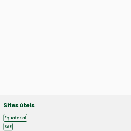
Sites úteis
Equatorial
SAE