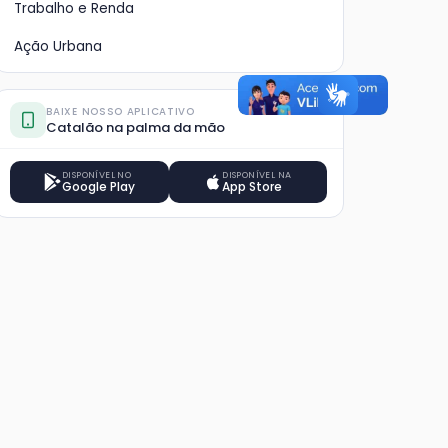
Trabalho e Renda
Ação Urbana
BAIXE NOSSO APLICATIVO
Catalão na palma da mão
DISPONÍVEL NO
DISPONÍVEL NA
Google Play
App Store