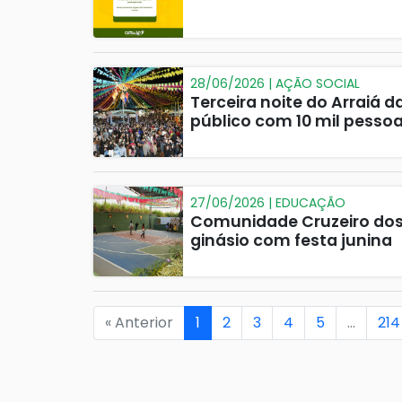
28/06/2026 | AÇÃO SOCIAL
Terceira noite do Arraiá d
público com 10 mil pesso
27/06/2026 | EDUCAÇÃO
Comunidade Cruzeiro dos 
ginásio com festa junina
« Anterior
1
2
3
4
5
…
214