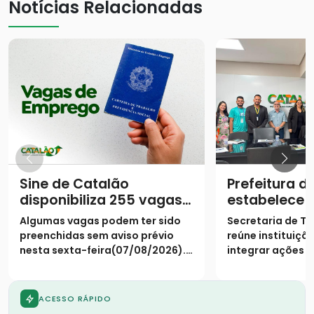
Notícias Relacionadas
Sine de Catalão
Prefeitura d
disponibiliza 255 vagas
estabelece 
de empregos
unificada pa
Algumas vagas podem ter sido
Secretaria de T
qualificação
preenchidas sem aviso prévio
reúne instituiçõ
nesta sexta-feira(07/08/2026).
integrar ações 
Necessário a apresentação do
de obra às dem
CPF
mercado local
ACESSO RÁPIDO