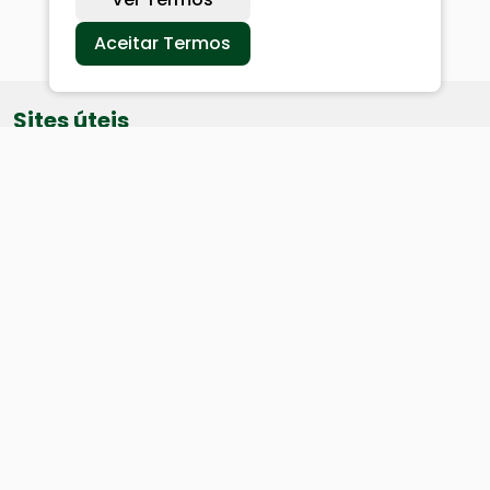
Aceitar Termos
Sites úteis
Equatorial
SAE
Câmara de Vereadores
Webmail
Baixe nosso aplicativo: