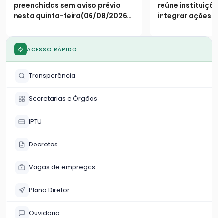
qualificação
preenchidas sem aviso prévio
reúne instituiçõ
nesta quinta-feira(06/08/2026).
integrar ações 
Necessário a apresentação do
de obra às dem
CPF
mercado local
ACESSO RÁPIDO
Transparência
Secretarias e Órgãos
IPTU
Decretos
Vagas de empregos
Plano Diretor
Ouvidoria