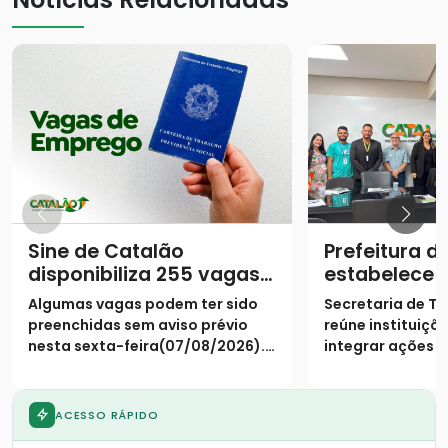
Sine de Catalão
Prefeitura d
disponibiliza 255 vagas
estabelece 
de empregos
unificada pa
Algumas vagas podem ter sido
Secretaria de T
qualificação
preenchidas sem aviso prévio
reúne instituiçõ
nesta sexta-feira(07/08/2026).
integrar ações 
Necessário a apresentação do
de obra às dem
CPF
mercado local
ACESSO RÁPIDO