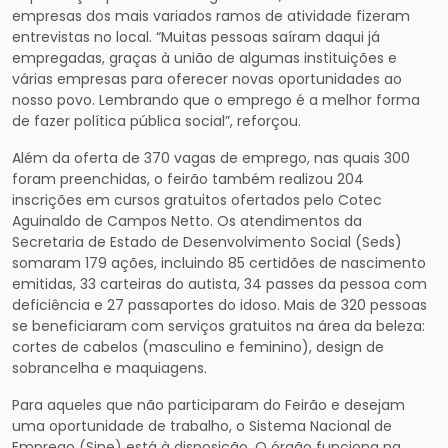
empresas dos mais variados ramos de atividade fizeram
entrevistas no local. “Muitas pessoas saíram daqui já
empregadas, graças à união de algumas instituições e
várias empresas para oferecer novas oportunidades ao
nosso povo. Lembrando que o emprego é a melhor forma
de fazer política pública social”, reforçou.
Além da oferta de 370 vagas de emprego, nas quais 300
foram preenchidas, o feirão também realizou 204
inscrições em cursos gratuitos ofertados pelo Cotec
Aguinaldo de Campos Netto. Os atendimentos da
Secretaria de Estado de Desenvolvimento Social (Seds)
somaram 179 ações, incluindo 85 certidões de nascimento
emitidas, 33 carteiras do autista, 34 passes da pessoa com
deficiência e 27 passaportes do idoso. Mais de 320 pessoas
se beneficiaram com serviços gratuitos na área da beleza:
cortes de cabelos (masculino e feminino), design de
sobrancelha e maquiagens.
Para aqueles que não participaram do Feirão e desejam
uma oportunidade de trabalho, o Sistema Nacional de
Emprego (Sine) está à disposição. O órgão funciona na