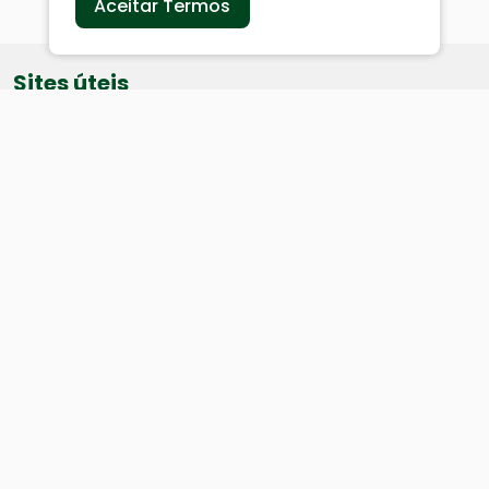
Aceitar Termos
Sites úteis
Equatorial
SAE
Câmara de Vereadores
Webmail
Baixe nosso aplicativo:
Cidade