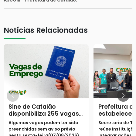
ASCOM - Prefeitura de Catalão.
Notícias Relacionadas
Sine de Catalão
Prefeitura d
disponibiliza 255 vagas
estabelece 
de empregos
unificada pa
Algumas vagas podem ter sido
Secretaria de T
qualificação
preenchidas sem aviso prévio
reúne instituiçõ
nesta sexta-feira(07/08/2026).
integrar ações 