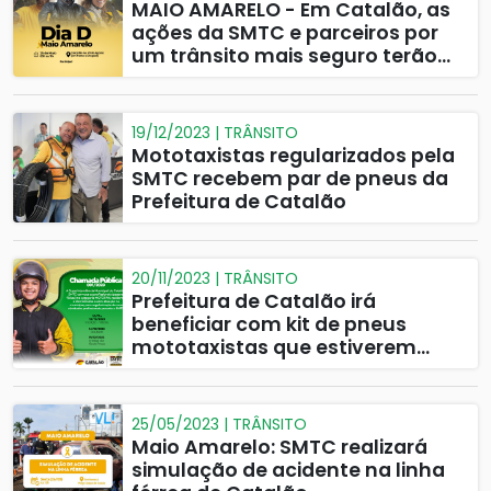
MAIO AMARELO - Em Catalão, as
ações da SMTC e parceiros por
um trânsito mais seguro terão
ponto alto na Av. 20 de agosto
19/12/2023 | TRÂNSITO
Mototaxistas regularizados pela
SMTC recebem par de pneus da
Prefeitura de Catalão
20/11/2023 | TRÂNSITO
Prefeitura de Catalão irá
beneficiar com kit de pneus
mototaxistas que estiverem
devidamente regularizados junto
à SMTC
25/05/2023 | TRÂNSITO
Maio Amarelo: SMTC realizará
simulação de acidente na linha