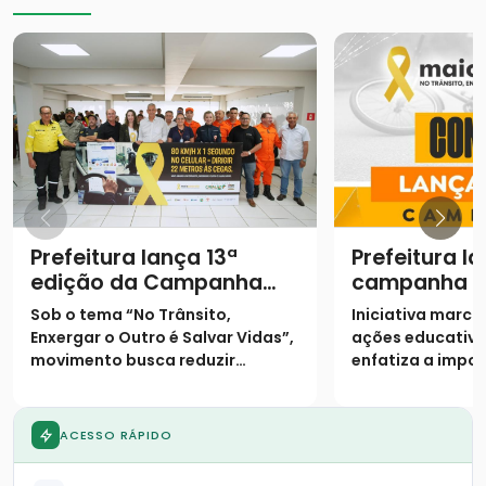
Prefeitura lança 13ª
Prefeitura l
edição da Campanha
campanha "
Maio Amarelo com foco
Amarelo" co
Sob o tema “No Trânsito,
Iniciativa marca 
na empatia no trânsito
conscientiz
Enxergar o Outro é Salvar Vidas”,
ações educativa
preservação
movimento busca reduzir
enfatiza a impo
trânsito
sinistros e conscientizar
empatia nas via
população sobre o crescimento
da frota local
ACESSO RÁPIDO