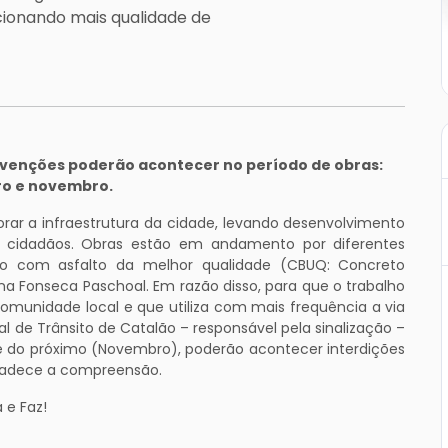
cionando mais qualidade de
rvenções poderão acontecer no período de obras:
ro e novembro.
rar a infraestrutura da cidade, levando desenvolvimento
s cidadãos. Obras estão em andamento por diferentes
to com asfalto da melhor qualidade (CBUQ: Concreto
a Fonseca Paschoal. Em razão disso, para que o trabalho
omunidade local e que utiliza com mais frequência a via
l de Trânsito de Catalão – responsável pela sinalização –
 do próximo (Novembro), poderão acontecer interdições
gradece a compreensão.
 e Faz!