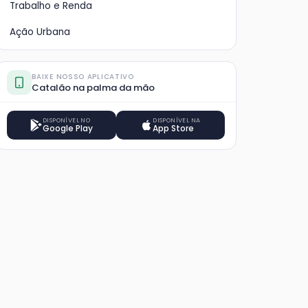
Trabalho e Renda
ir o
escolas Pestalozzi e do Caic
no tr
Ação Urbana
BAIXE NOSSO APLICATIVO
Catalão na palma da mão
DISPONÍVEL NO
DISPONÍVEL NA
Google Play
App Store