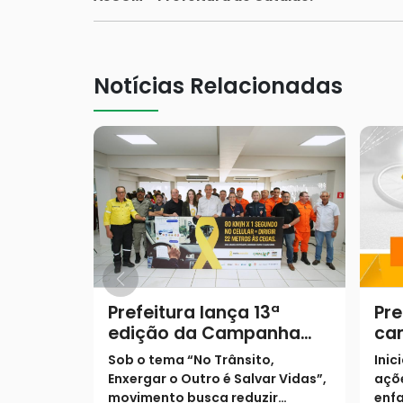
Notícias Relacionadas
Prefeitura lança 13ª
Pre
edição da Campanha
ca
Maio Amarelo com foco
Am
Sob o tema “No Trânsito,
Inic
na empatia no trânsito
con
Enxergar o Outro é Salvar Vidas”,
açõe
pr
movimento busca reduzir
enfa