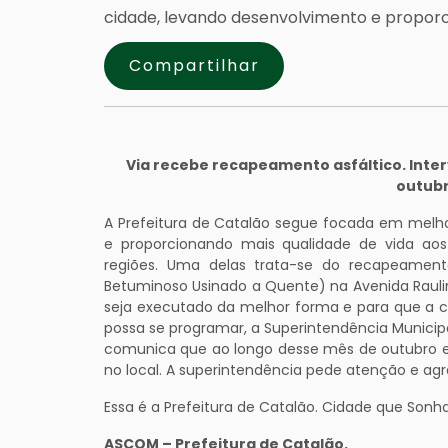
cidade, levando desenvolvimento e propor
Compartilhar
Via recebe recapeamento asfáltico. Inte
outub
A Prefeitura de Catalão segue focada em melho
e proporcionando mais qualidade de vida ao
regiões. Uma delas trata-se do recapeamen
Betuminoso Usinado a Quente) na Avenida Raulin
seja executado da melhor forma e para que a c
possa se programar, a Superintendência Municipa
comunica que ao longo desse mês de outubro e
no local. A superintendência pede atenção e a
Essa é a Prefeitura de Catalão. Cidade que Sonha
ASCOM – Prefeitura de Catalão.