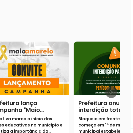
feitura lança
Prefeitura anuncia
mpanha "Maio
interdição total de
arelo" com foco na
trecho para obras
iativa marca o início das
Bloqueio em frente à Cor
scientização e
mobilidade no ace
s educativas no município e
começa em 1º de maio; 
eservação de vidas no
Ouvidor
tiza a importância da
municipal estabelece ro