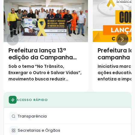
Prefeitura lança 13ª
Prefeitura l
edição da Campanha
campanha "
Maio Amarelo com foco
Amarelo" co
Sob o tema “No Trânsito,
Iniciativa marca 
na empatia no trânsito
conscientiz
Enxergar o Outro é Salvar Vidas”,
ações educativa
preservação
movimento busca reduzir
enfatiza a impo
trânsito
sinistros e conscientizar
empatia nas via
população sobre o crescimento
da frota local
ACESSO RÁPIDO
Transparência
Secretarias e Órgãos