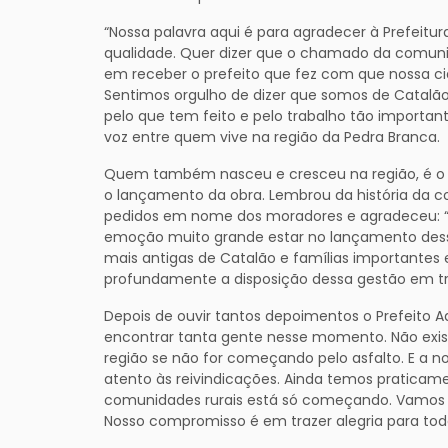
“Nossa palavra aqui é para agradecer à Prefeitu
qualidade. Quer dizer que o chamado da comun
em receber o prefeito que fez com que nossa ci
Sentimos orgulho de dizer que somos de Catalão
pelo que tem feito e pelo trabalho tão important
voz entre quem vive na região da Pedra Branca.
Quem também nasceu e cresceu na região, é o mé
o lançamento da obra. Lembrou da história da 
pedidos em nome dos moradores e agradeceu: “Só
emoção muito grande estar no lançamento des
mais antigas de Catalão e famílias importante
profundamente a disposição dessa gestão em tra
Depois de ouvir tantos depoimentos o Prefeito Adi
encontrar tanta gente nesse momento. Não exist
região se não for começando pelo asfalto. E a n
atento às reivindicações. Ainda temos praticam
comunidades rurais está só começando. Vamos d
Nosso compromisso é em trazer alegria para todo