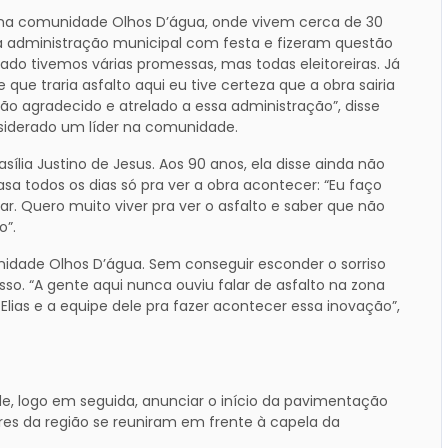
a comunidade Olhos D’água, onde vivem cerca de 30
a administração municipal com festa e fizeram questão
do tivemos várias promessas, mas todas eleitoreiras. Já
ue traria asfalto aqui eu tive certeza que a obra sairia
á tão agradecido e atrelado a essa administração”, disse
nsiderado um líder na comunidade.
ia Justino de Jesus. Aos 90 anos, ela disse ainda não
asa todos os dias só pra ver a obra acontecer: “Eu faço
r. Quero muito viver pra ver o asfalto e saber que não
o”.
idade Olhos D’água. Sem conseguir esconder o sorriso
so. “A gente aqui nunca ouviu falar de asfalto na zona
 Elias e a equipe dele pra fazer acontecer essa inovação”,
e, logo em seguida, anunciar o início da pavimentação
s da região se reuniram em frente à capela da