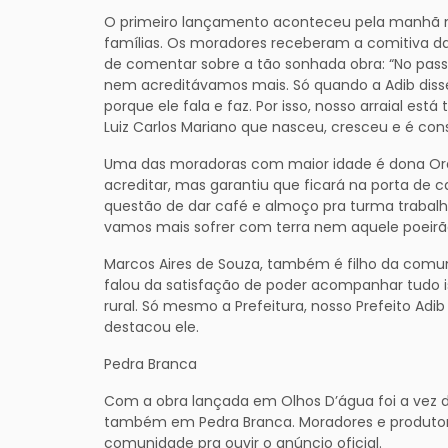
O primeiro lançamento aconteceu pela manhã n
famílias. Os moradores receberam a comitiva d
de comentar sobre a tão sonhada obra: “No passa
nem acreditávamos mais. Só quando a Adib disse q
porque ele fala e faz. Por isso, nosso arraial est
Luiz Carlos Mariano que nasceu, cresceu e é co
Uma das moradoras com maior idade é dona Orasíl
acreditar, mas garantiu que ficará na porta de c
questão de dar café e almoço pra turma trabalha
vamos mais sofrer com terra nem aquele poeirã
Marcos Aires de Souza, também é filho da comun
falou da satisfação de poder acompanhar tudo is
rural. Só mesmo a Prefeitura, nosso Prefeito Adib
destacou ele.
Pedra Branca
Com a obra lançada em Olhos D’água foi a vez d
também em Pedra Branca. Moradores e produtore
comunidade pra ouvir o anúncio oficial.