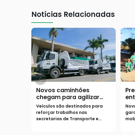
Notícias Relacionadas
Novos caminhões
Pre
chegam para agilizar
ent
obras e manutenção na
Rib
Veículos são destinados para
Nov
cidade
reforçar trabalhos nas
gara
secretarias de Transporte e
mob
Infraestrutura e de Agricultura
reg