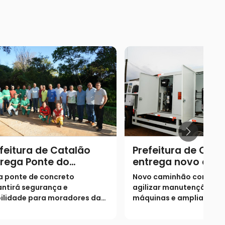
feitura de Catalão
Prefeitura de Cata
rega Ponte do
entrega novo cam
eirão Várzea Grande
comboio
a ponte de concreto
Novo caminhão comboio
ntirá segurança e
agilizar manutenção de
ilidade para moradores da
máquinas e ampliar
ião do Morro Agudo
produtividade da frota 