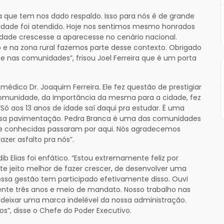
ra que tem nos dado respaldo. Isso para nós é de grande
idade foi atendido. Hoje nos sentimos mesmo honrados
dade crescesse a aparecesse no cenário nacional.
 e na zona rural fazemos parte desse contexto. Obrigado
e nas comunidades”, frisou Joel Ferreira que é um porta
dico Dr. Joaquim Ferreira. Ele fez questão de prestigiar
comunidade, da importância da mesma para a cidade, fez
 aos 13 anos de idade saí daqui pra estudar. É uma
sa pavimentação. Pedra Branca é uma das comunidades
s e conhecidas passaram por aqui. Nós agradecemos
zer asfalto pra nós”.
b Elias foi enfático. “Estou extremamente feliz por
e jeito melhor de fazer crescer, de desenvolver uma
ossa gestão tem participado efetivamente disso. Ouvi
ente três anos e meio de mandato. Nosso trabalho nas
eixar uma marca indelével da nossa administração.
s”, disse o Chefe do Poder Executivo.