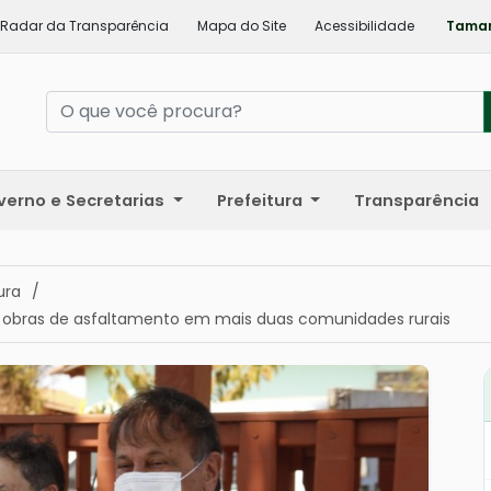
Radar da Transparência
Mapa do Site
Acessibilidade
Taman
verno e Secretarias
Prefeitura
Transparência
ura
/
às obras de asfaltamento em mais duas comunidades rurais