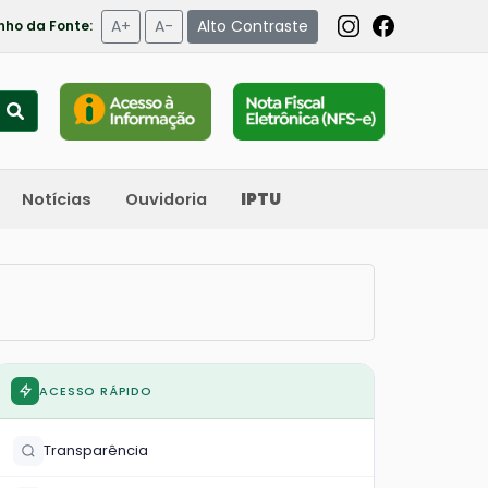
A+
A-
Alto Contraste
ho da Fonte:
Notícias
Ouvidoria
IPTU
ACESSO RÁPIDO
Transparência