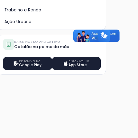
Trabalho e Renda
Ação Urbana
BAIXE NOSSO APLICATIVO
Catalão na palma da mão
DISPONÍVEL NO
DISPONÍVEL NA
Google Play
App Store