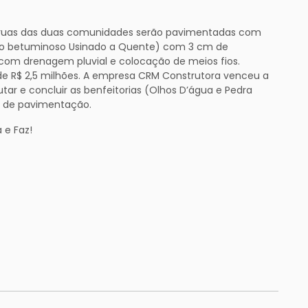
s ruas das duas comunidades serão pavimentadas com
to betuminoso Usinado a Quente) com 3 cm de
 com drenagem pluvial e colocação de meios fios.
 de R$ 2,5 milhões. A empresa CRM Construtora venceu a
utar e concluir as benfeitorias (Olhos D’água e Pedra
s de pavimentação.
 e Faz!