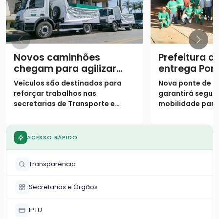
Novos caminhões
Prefeitura d
chegam para agilizar
entrega Pon
obras e manutenção na
Ribeirão Vá
Veículos são destinados para
Nova ponte de c
cidade
reforçar trabalhos nas
garantirá segur
secretarias de Transporte e
mobilidade par
Infraestrutura e de Agricultura
região do Morro
ACESSO RÁPIDO
Transparência
Secretarias e Órgãos
IPTU