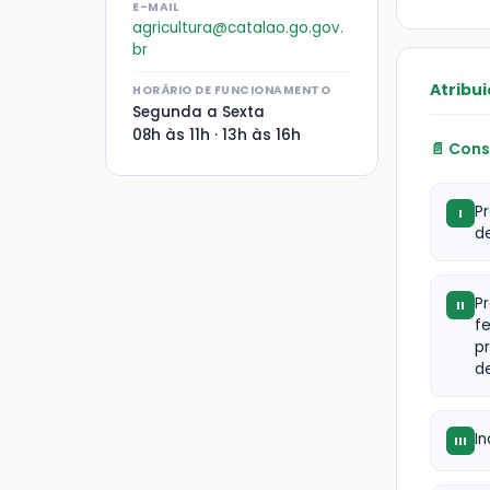
E-MAIL
agricultura@catalao.go.gov.
br
Atribui
HORÁRIO DE FUNCIONAMENTO
Segunda a Sexta
08h às 11h · 13h às 16h
📄 Cons
P
I
de
P
II
fe
pr
d
In
III