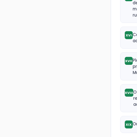
d
m
ru
C
XVI
ad
Pl
XVII
pr
Mu
O
XVIII
r
a
Ou
XIX