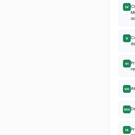
C
IV
Mu
ac
C
V
à
P
VI
re
As
VII
De
VIII
P
IX