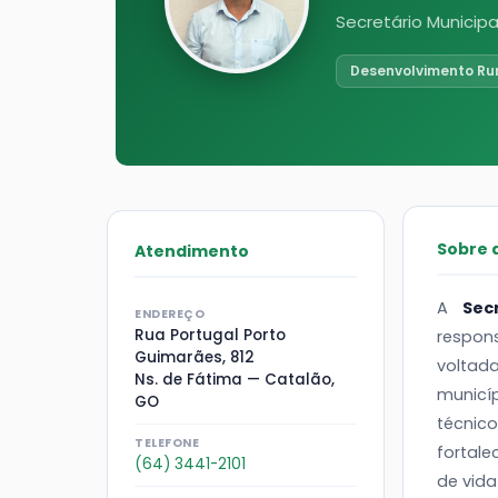
Secretário Municipa
Desenvolvimento Ru
Sobre 
Atendimento
A
Sec
ENDEREÇO
Rua Portugal Porto
respons
Guimarães, 812
voltad
Ns. de Fátima — Catalão,
municí
GO
técnic
TELEFONE
fortal
(64) 3441-2101
de vid