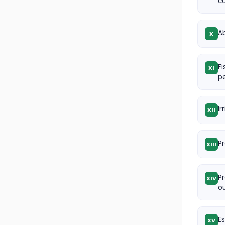
co
A
X
Fi
XI
p
I
XII
P
XIII
P
XIV
ou
E
XV