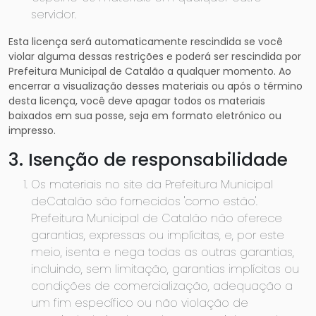
servidor.
Esta licença será automaticamente rescindida se você
violar alguma dessas restrições e poderá ser rescindida por
Prefeitura Municipal de Catalão a qualquer momento. Ao
encerrar a visualização desses materiais ou após o término
desta licença, você deve apagar todos os materiais
baixados em sua posse, seja em formato eletrónico ou
impresso.
3. Isenção de responsabilidade
Os materiais no site da Prefeitura Municipal
deCatalão são fornecidos 'como estão'.
Prefeitura Municipal de Catalão não oferece
garantias, expressas ou implícitas, e, por este
meio, isenta e nega todas as outras garantias,
incluindo, sem limitação, garantias implícitas ou
condições de comercialização, adequação a
um fim específico ou não violação de