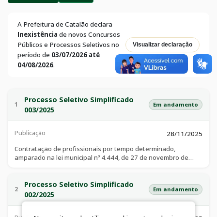
A Prefeitura de Catalão declara
Inexistência
de novos Concursos
Públicos e Processos Seletivos no
Visualizar declaração
período de
03/07/2026 até
04/08/2026
.
Processo Seletivo Simplificado
1
Em andamento
003/2025
Publicação
28/11/2025
Contratação de profissionais por tempo determinado,
amparado na lei municipal nº 4.444, de 27 de novembro de
2025, para atender à necessidade temporária de excepcional
interesse público, para suprir a carência de pessoal em
decorrência de afastamento ou licença de servidores
Processo Seletivo Simplificado
2
Em andamento
ocupantes de cargos efetivos, quando o serviço público não
002/2025
puder ser desempenhado a contento com o quadro
remanecescente.