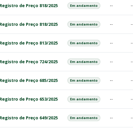
Registro de Preço 818/2025
--
-
Em andamento
Registro de Preço 818/2025
--
-
Em andamento
Registro de Preço 813/2025
--
-
Em andamento
Registro de Preço 724/2025
--
-
Em andamento
Registro de Preço 685/2025
--
-
Em andamento
Registro de Preço 653/2025
--
-
Em andamento
Registro de Preço 649/2025
--
-
Em andamento