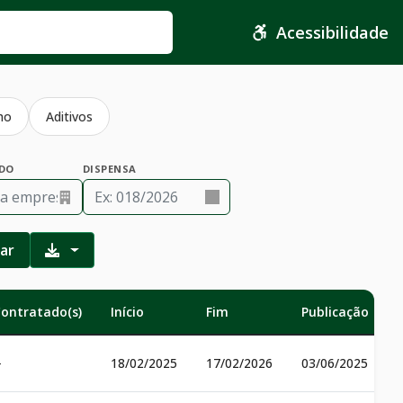
Acessibilidade
ho
Aditivos
DO
DISPENSA
rar
ontratado(s)
Início
Fim
Publicação
-
18/02/2025
17/02/2026
03/06/2025