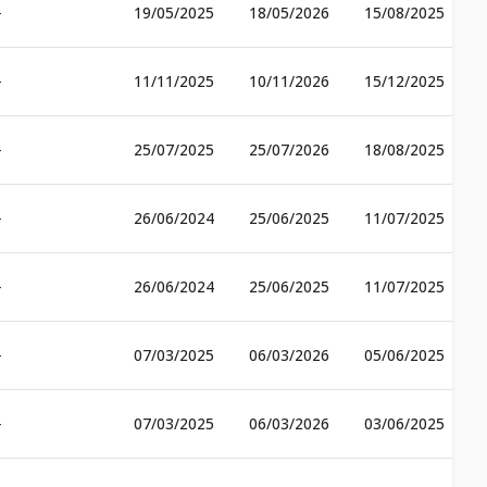
-
19/05/2025
18/05/2026
15/08/2025
-
11/11/2025
10/11/2026
15/12/2025
-
25/07/2025
25/07/2026
18/08/2025
-
26/06/2024
25/06/2025
11/07/2025
-
26/06/2024
25/06/2025
11/07/2025
-
07/03/2025
06/03/2026
05/06/2025
-
07/03/2025
06/03/2026
03/06/2025