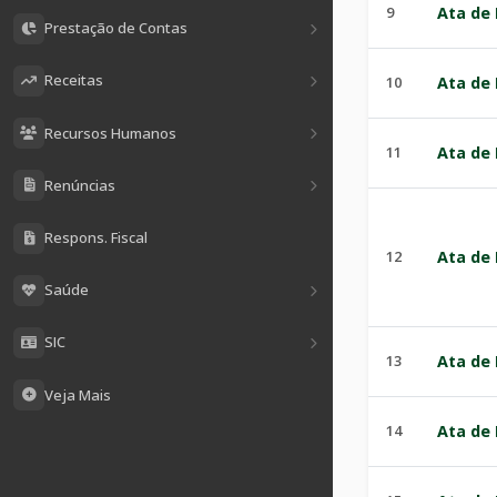
9
Ata de 
Prestação de Contas
Receitas
10
Ata de 
Recursos Humanos
11
Ata de 
Renúncias
Respons. Fiscal
12
Ata de 
Saúde
SIC
13
Ata de 
Veja Mais
14
Ata de 