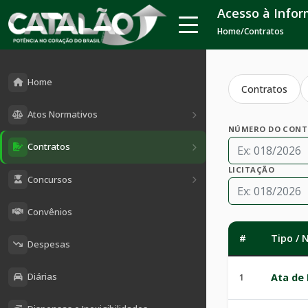
Acesso à Info
Home
/
Contratos
Home
Contratos
Atos Normativos
NÚMERO DO CON
Contratos
LICITAÇÃO
Concursos
Convênios
#
Tipo /
Despesas
Diárias
1
Ata de 