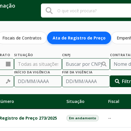
rmação
Fiscais de Contratos
Ata de Registro de Preço
Empen
TRATO
SITUAÇÃO
CNPJ
CONTRATA
INÍCIO DA VIGÊNCIA
FIM DA VIGÊNCIA
Filt
 Número
Situação
Fiscal
Registro de Preço 273/2025
--
Em andamento