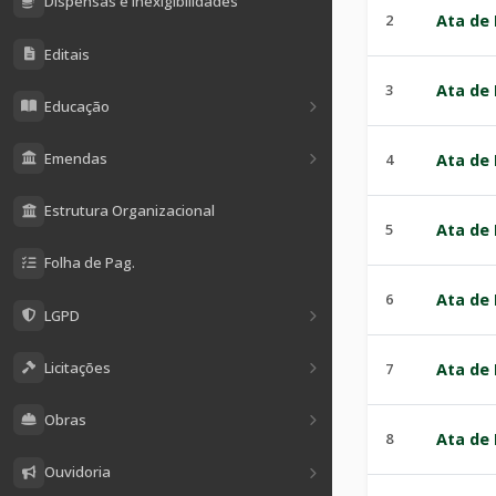
Dispensas e Inexigibilidades
2
Ata de 
Editais
3
Ata de 
Educação
Emendas
4
Ata de 
Estrutura Organizacional
5
Ata de 
Folha de Pag.
6
Ata de 
LGPD
Licitações
7
Ata de 
Obras
8
Ata de 
Ouvidoria