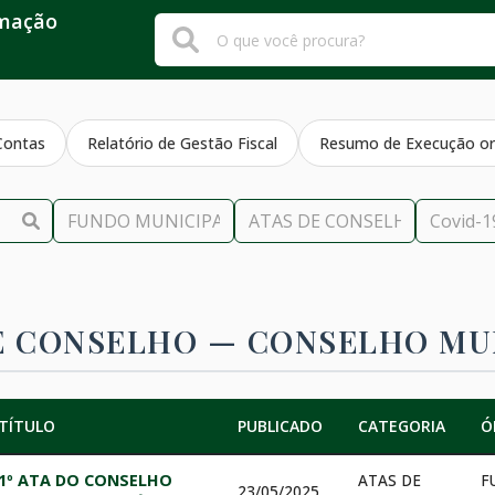
rmação
Contas
Relatório de Gestão Fiscal
Resumo de Execução or
E CONSELHO —
CONSELHO MUN
TÍTULO
PUBLICADO
CATEGORIA
Ó
1º ATA DO CONSELHO
ATAS DE
F
23/05/2025