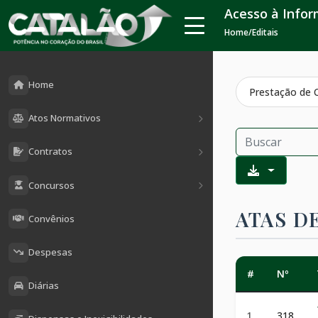
Acesso à Info
Home
/
Editais
Home
Prestação de 
Atos Normativos
Contratos
Concursos
ATAS D
Convênios
Despesas
#
Nº
Diárias
1
318