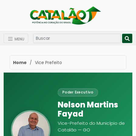
MENU
Home
/
Vice Prefeito
Poder Executivo
Nelson Martins
Fayad
Vice-Prefeito do Município de
Catalão — GO