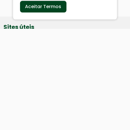
Aceitar Termos
Sites úteis
Equatorial
SAE
Câmara de Vereadores
Webmail
Baixe nosso aplicativo:
Cidade