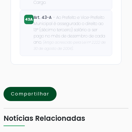
Cargo.
Art. 43-A
– Ao Prefeito e Vice-Prefeito
43A
Municipal é assegurado o direito ao
13º (décimo terceiro) salário a ser
pago no mês de dezembro de cada
ano.
(Artigo acrescido pela Lei nº 2.222 de
.
30 de agosto de 2.004)
Compartilhar
Notícias Relacionadas