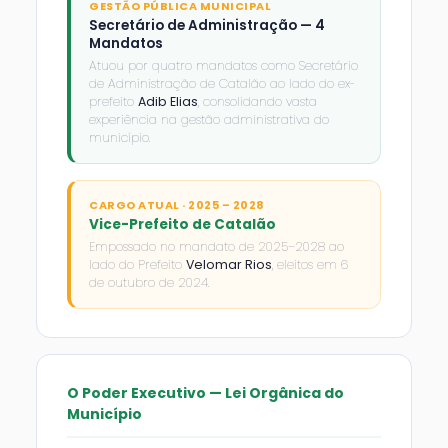
GESTÃO PÚBLICA MUNICIPAL
Secretário de Administração — 4
Mandatos
Atuou por quatro mandatos como Secretário
de Administração de Catalão ao lado do ex-
prefeito
Adib Elias
, consolidando vasta
experiência na gestão administrativa do
município.
CARGO ATUAL · 2025 – 2028
Vice-Prefeito de Catalão
Empossado no mandato de 2025–2028 ao
lado do Prefeito
Velomar Rios
, eleitos em 6
de outubro de 2024.
O Poder Executivo — Lei Orgânica do
Município