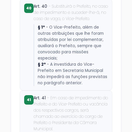
Art. 40
– Substituirá o Prefeito, no caso
40
de impedimento e suceder-lhe-á, no
caso de vaga, o Vice-Prefeito.
§ 1º
- O Vice-Prefeito, além de
outras atribuições que lhe foram
atribuídas por lei complementar,
auxiliará o Prefeito, sempre que
convocado para missões
especiais;
§ 2º
- A investidura do Vice-
Prefeito em Secretaria Municipal
não impedirá as funções previstas
no parágrafo anterior.
Art. 41
– Em caso de impedimento do
41
Prefeito e do Vice-Prefeito ou vacância
dos respectivos cargos, será
chamado ao exercício do cargo de
Prefeito o Presidente da Câmara
Municipal.