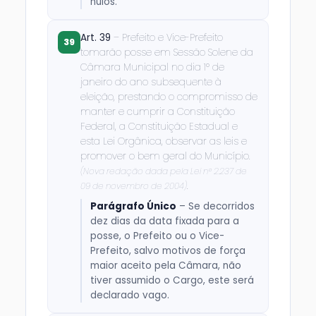
nulos.
Art. 39
– Prefeito e Vice-Prefeito
39
tomarão posse em Sessão Solene da
Câmara Municipal no dia 1º de
janeiro do ano subsequente à
eleição, prestando o compromisso de
manter e cumprir a Constituição
Federal, a Constituição Estadual e
esta Lei Orgânica, observar as leis e
promover o bem geral do Município.
(Nova redação dada pela Lei nº 2.237 de
.
09 de novembro de 2004)
Parágrafo Único
– Se decorridos
dez dias da data fixada para a
posse, o Prefeito ou o Vice-
Prefeito, salvo motivos de força
maior aceito pela Câmara, não
tiver assumido o Cargo, este será
declarado vago.