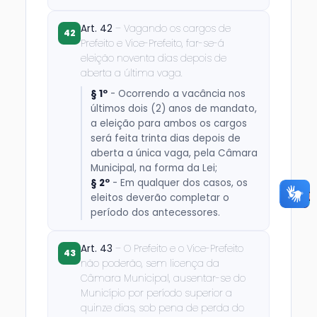
Art. 42
– Vagando os cargos de
42
Prefeito e Vice-Prefeito, far-se-á
eleição noventa dias depois de
aberta a última vaga.
§ 1º
- Ocorrendo a vacância nos
últimos dois (2) anos de mandato,
a eleição para ambos os cargos
será feita trinta dias depois de
aberta a única vaga, pela Câmara
Municipal, na forma da Lei;
§ 2º
- Em qualquer dos casos, os
eleitos deverão completar o
período dos antecessores.
Art. 43
– O Prefeito e o Vice-Prefeito
43
não poderão, sem licença da
Câmara Municipal, ausentar-se do
Município por período superior a
quinze dias, sob pena de perda do