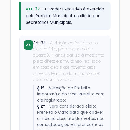
Art. 37
– O Poder Executivo é exercido
pelo Prefeito Municipal, auxiliado por
Secretários Municipais.
Art. 38
– A eleição do Prefeito e do
38
Vice-Prefeito, para mandato de
quatro (04) anos, dar-se-á mediante
pleito direto e simultâneo, realizado
em todo o País, até noventa dias
antes do término do mandato dos
que devem suceder.
§ 1º
- A eleição do Prefeito
importará a do Vice-Prefeito com
ele registrado;
§ 2º
- Será considerado eleito
Prefeito o Candidato que obtiver
a maioria absoluta dos votos, não
computados, os em brancos e os