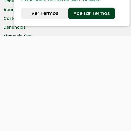
Denuncia
Acompanhar Solicitação
Ver Termos
Aceitar Termos
Carta de Serviços ao Cidadão
Denuncias
Mapa do Site
Telefones úteis
Estatísticas
Encarregado LGPD
Serviços aos Cidadãos
Certidão Negativa
Cadastro de Contribuinte
Cadastro de Fornecedor
IPTU
ITR - Valor Terra Nua