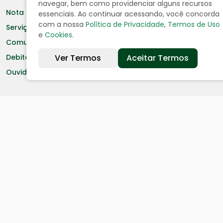
navegar, bem como providenciar alguns recursos
Nota Fiscal
essenciais. Ao continuar acessando, você concorda
com a nossa
Política de Privacidade
,
Termos de Uso
Serviços online
e
Cookies
.
Comunicados e Termos
Ver Termos
Aceitar Termos
Debitos Imóveis
Ouvidoria
Portal da Transparência
Resp. Fiscal
Licitação
Leis
Receitas
Despesas
Decretos