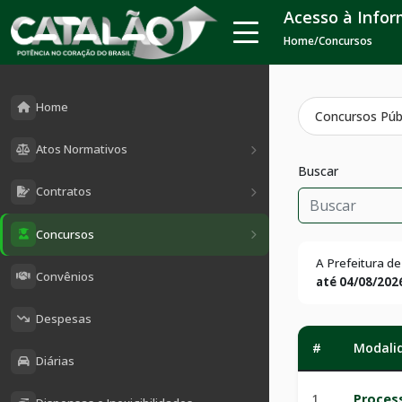
Acesso à Info
Home
/
Concursos
Home
Concursos Púb
Atos Normativos
Buscar
Contratos
Concursos
A Prefeitura d
Convênios
até 04/08/202
Despesas
#
Modalid
Diárias
1
Process