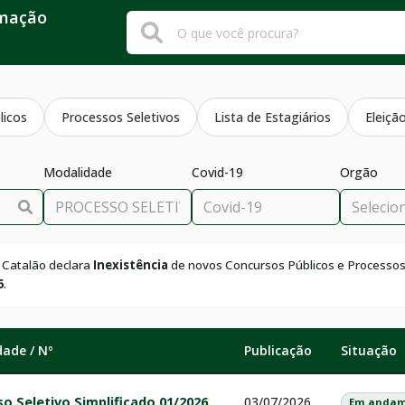
rmação
licos
Processos Seletivos
Lista de Estagiários
Eleiçã
Modalidade
Covid-19
Orgão
e Catalão declara
Inexistência
de novos Concursos Públicos e Processos
6
.
ade / Nº
Publicação
Situação
o Seletivo Simplificado 01/2026
03/07/2026
Em andam