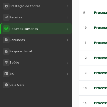
Prestação de Contas
9
Process
Receitas
10
Process
Recursos Humanos
Renúncias
11
Process
Respons. Fiscal
12
Process
Saúde
13
Process
SIC
Veja Mais
14
Process
15
Process