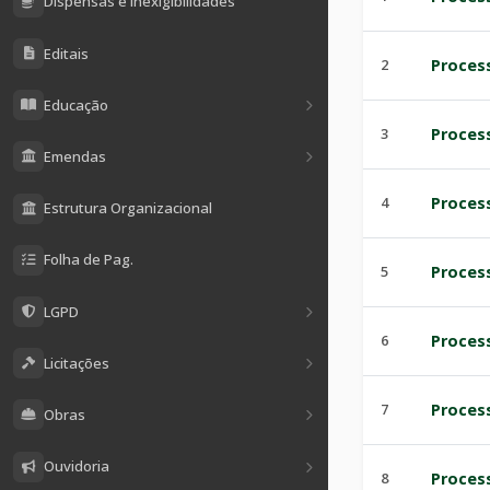
Dispensas e Inexigibilidades
Editais
2
Process
Educação
3
Process
Emendas
4
Process
Estrutura Organizacional
Folha de Pag.
5
Process
LGPD
6
Process
Licitações
7
Process
Obras
Ouvidoria
8
Process