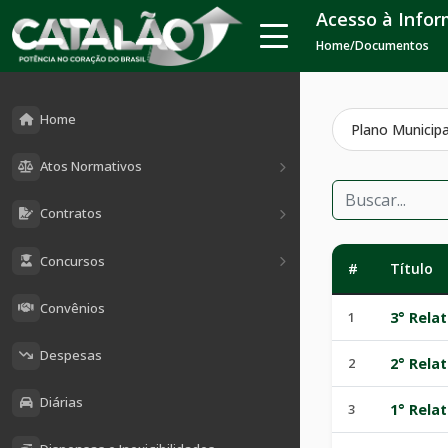
Acesso à Info
Home
/
Documentos
Home
Plano Municipa
Atos Normativos
Contratos
Concursos
#
Título
Convênios
1
3° Rela
Despesas
2
2° Rela
Diárias
3
1° Rela