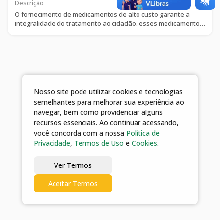
Descrição
O fornecimento de medicamentos de alto custo garante a
integralidade do tratamento ao cidadão. esses medicamentos
são frequentemente utilizados para o tratamento de
condições de saúde graves, complexas ou raras, que
requerem terapias específicas e avançadas. relação de
medicamentos contemplados pelo componente especializado
da assistência farmacêutica previsão e prazo para entrega
pode ser via agendamento prévio ou por demanda
espontânea. requisitos e documentos necessários — cadastro
Nosso site pode utilizar cookies e tecnologias
de pessoa física (cpf) — cartão sus principais etapas do
semelhantes para melhorar sua experiência ao
serviço etapa 1 – consulta inicial consulte no site da cemac se
o medicamento indicado está disponível para a doença/agravo
navegar, bem como providenciar alguns
que o(a) seu(sua) médico(a) diagnosticou, conforme a
recursos essenciais. Ao continuar acessando,
classificação internacional de doenças (cid-10) etapa 2 –
você concorda com a nossa
Política de
documentos necessários para abertura de processo consulte
Privacidade
,
Termos de Uso
e
Cookies
.
o nome da doença/agravo no site da cemac juarez barbosa. os
documentos devem ser assinados e carimbados pelo(a)
seu(sua) médico(a). etapa 3 – solicitação de
Ver Termos
abertura/renovação do processo para realizar a validação dos
documentos enviados na solicitação de abertura/renovação
Aceitar Termos
de processo, se faz necessária a utilização de autenticação
pelo portal gov.br: https//www.gov.br , portanto, antes de
iniciar o envio providencie sua conta com login e senha. etapa
4 – etapa final digite seus dados (login/senha) no portal gov.br