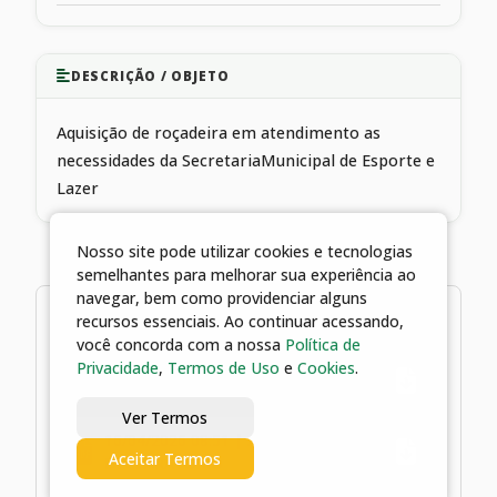
DESCRIÇÃO / OBJETO
Aquisição de roçadeira em atendimento as
necessidades da SecretariaMunicipal de Esporte e
Lazer
Nosso site pode utilizar cookies e tecnologias
semelhantes para melhorar sua experiência ao
navegar, bem como providenciar alguns
2 arquivos
recursos essenciais. Ao continuar acessando,
você concorda com a nossa
Política de
Privacidade
,
Termos de Uso
e
Cookies
.
16/04/2026 08:53 | Empenho
Ver Termos
16/04/2026 08:51 | ATO
Aceitar Termos
DECLARATÓRIO