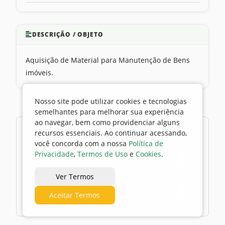
DESCRIÇÃO / OBJETO
Aquisição de Material para Manutenção de Bens
imóveis.
Nosso site pode utilizar cookies e tecnologias
semelhantes para melhorar sua experiência
ao navegar, bem como providenciar alguns
2 arquivos
recursos essenciais. Ao continuar acessando,
você concorda com a nossa
Política de
Privacidade
,
Termos de Uso
e
Cookies
.
16/04/2026 13:46 | Ato declaratório
Ver Termos
16/04/2026 13:46 | Empenho: M.A
Aceitar Termos
COMERCIO DE FERRAGENS LTDA