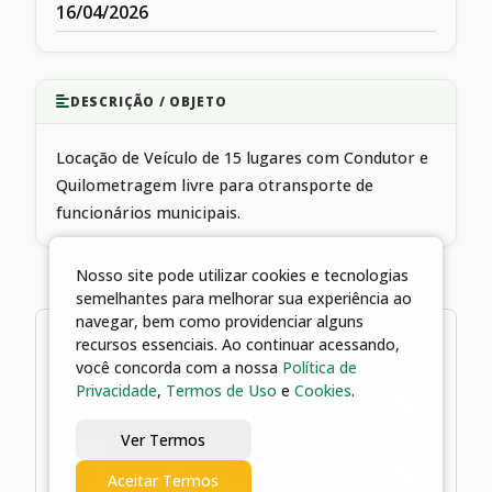
16/04/2026
DESCRIÇÃO / OBJETO
Locação de Veículo de 15 lugares com Condutor e
Quilometragem livre para otransporte de
funcionários municipais.
Nosso site pode utilizar cookies e tecnologias
semelhantes para melhorar sua experiência ao
navegar, bem como providenciar alguns
2 arquivos
recursos essenciais. Ao continuar acessando,
você concorda com a nossa
Política de
Privacidade
,
Termos de Uso
e
Cookies
.
16/04/2026 14:13 | ATO
DECLARATÓRIO
Ver Termos
16/04/2026 14:13 |
EMPENHO:COOPERATIVA NACIONAL
Aceitar Termos