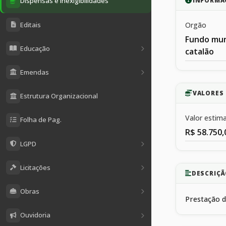
Dispensas e Inexigibilidades
INFORMA
Editais
Orgão
Fundo mun
Educação
catalão
Emendas
VALORES
Estrutura Organizacional
Valor estim
Folha de Pag.
R$ 58.750,
LGPD
Licitações
DESCRIÇÃ
Obras
Prestação d
Ouvidoria