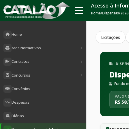
Acesso à Info
Home
/
Dispensas
/
2026
Home
Licitações
Atos Normativos
Contratos
DISPE
Disp
Concursos
Fundo mu
Convênios
VALOR 
R$ 58.
Despesas
Diárias