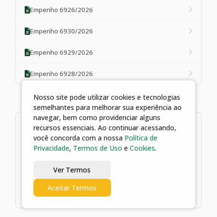
Empenho 6926/2026
Empenho 6930/2026
Empenho 6929/2026
Empenho 6928/2026
Nosso site pode utilizar cookies e tecnologias
semelhantes para melhorar sua experiência ao
navegar, bem como providenciar alguns
2 arquivos
recursos essenciais. Ao continuar acessando,
você concorda com a nossa
Política de
Privacidade
,
Termos de Uso
e
Cookies
.
27/04/2026 11:09 | Ato Declaratório
Ver Termos
27/04/2026 11:09 | Contrato nº
209/2026 - Porto Seguro Companhia
Aceitar Termos
de Seguros Gerais