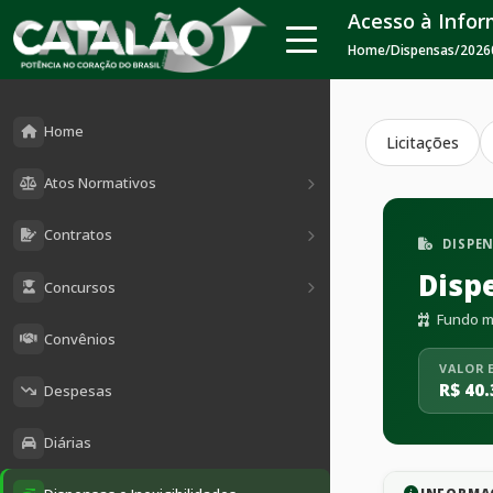
Acesso à Info
Home
/
Dispensas
/
2026
Home
Licitações
Atos Normativos
Contratos
DISPE
Disp
Concursos
Fundo mu
Convênios
VALOR 
R$ 40.
Despesas
Diárias