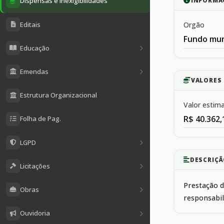
Dispensas e Inexigibilidades
INFORMA
Editais
Orgão
Fundo mun
Educação
Emendas
VALORES
Estrutura Organizacional
Valor estim
R$ 40.362,
Folha de Pag.
LGPD
DESCRIÇÃ
Licitações
Prestação d
Obras
responsabil
Ouvidoria