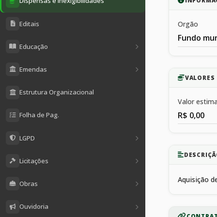
Dispensas e Inexigibilidades
INFORMA
Editais
Orgão
Fundo mun
Educação
Emendas
VALORES
Estrutura Organizacional
Valor estim
R$ 0,00
Folha de Pag.
LGPD
DESCRIÇÃ
Licitações
Aquisição d
Obras
Ouvidoria
CONTRAT