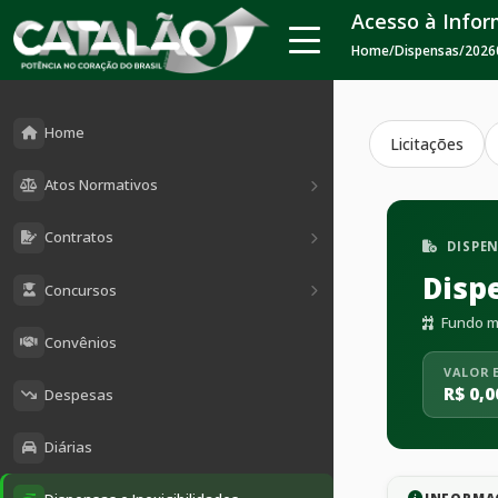
Acesso à Info
Home
/
Dispensas
/
2026
Home
Licitações
Atos Normativos
Contratos
DISPE
Disp
Concursos
Fundo mu
Convênios
VALOR 
R$ 0,0
Despesas
Diárias