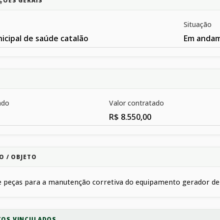
ÇÕES GERAIS
Situação
icipal de saúde catalão
Em anda
ado
Valor contratado
R$ 8.550,00
O / OBJETO
e peças para a manutenção corretiva do equipamento gerador de
OS VINCULADOS