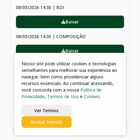
08/05/2026 14:30 | BDI
Baixar
08/05/2026 14:30 | COMPOSIÇÃO
Baixar
Nosso site pode utilizar cookies e tecnologias
08/05/2026 14:30 | CRONOGRAMA FÍSICO-
semelhantes para melhorar sua experiência ao
FINANCEIRO
navegar, bem como providenciar alguns
recursos essenciais. Ao continuar acessando,
Baixar
você concorda com a nossa
Política de
Privacidade
,
Termos de Uso
e
Cookies
.
08/05/2026 14:30 | MEMÓRIA DE CÁLCULO
Ver Termos
Baixar
Aceitar Termos