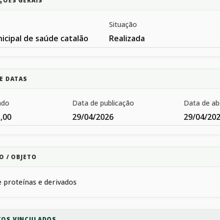
ÇÕES GERAIS
Situação
icipal de saúde catalão
Realizada
E DATAS
ado
Data de publicação
Data de ab
,00
29/04/2026
29/04/20
O / OBJETO
e proteínas e derivados
OS VINCULADOS