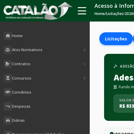
Acesso à Info
Home
/
Licitações
/
2026
Home
Licitações
Atos Normativos
Contratos
ADESÃO
Ades
Concursos
Fundo mu
Convênios
VALOR 
R$ 833
Despesas
Diárias