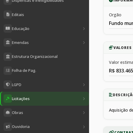
Dispensas e Inexigibilidades
INFORMA
Editais
Orgão
Fundo mun
Educação
Emendas
VALORES 
Estrutura Organizacional
Valor estim
R$ 833.465
Folha de Pag.
LGPD
DESCRIÇÃ
Licitações
Aquisição d
Obras
Ouvidoria
CONTRAT