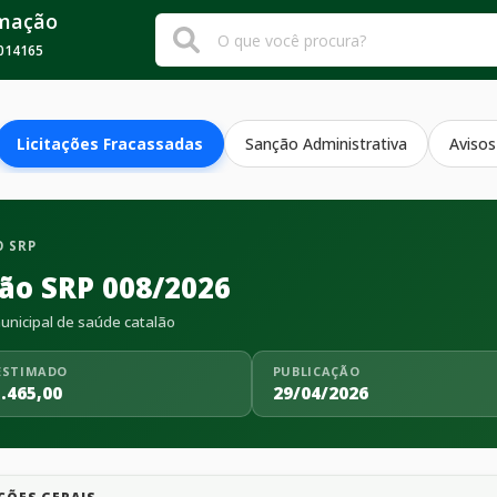
rmação
014165
Licitações Fracassadas
Sanção Administrativa
Avisos
 SRP
ão SRP 008/2026
nicipal de saúde catalão
ESTIMADO
PUBLICAÇÃO
.465,00
29/04/2026