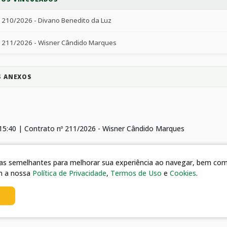
º 210/2026 - Divano Benedito da Luz
º 211/2026 - Wisner Cândido Marques
S ANEXOS
15:40 | Contrato nº 211/2026 - Wisner Cândido Marques
15:39 | Contrato nº 210/2026 - Divano Benedito da Luz
gias semelhantes para melhorar sua experiência ao navegar, bem como
m a nossa
Política de Privacidade
,
Termos de Uso
e
Cookies
.
15:39 | Termo de Adesão
s