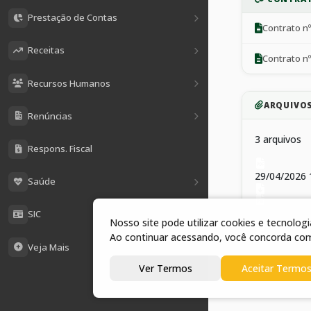
Prestação de Contas
Contrato n
Receitas
Contrato n
Recursos Humanos
ARQUIVO
Renúncias
3 arquivos
Respons. Fiscal
29/04/2026 
Saúde
29/04/2026 
SIC
Nosso site pode utilizar cookies e tecnolo
Ao continuar acessando, você concorda co
Veja Mais
29/04/2026 
Ver Termos
Aceitar Termo