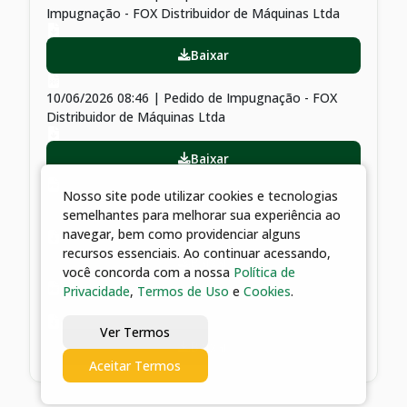
Impugnação - FOX Distribuidor de Máquinas Ltda
Baixar
10/06/2026 08:46 | Pedido de Impugnação - FOX
Distribuidor de Máquinas Ltda
Baixar
Nosso site pode utilizar cookies e tecnologias
27/05/2026 10:51 | Edital de Licitação RETIFICADO e
semelhantes para melhorar sua experiência ao
seus anexos
navegar, bem como providenciar alguns
recursos essenciais. Ao continuar acessando,
Baixar
você concorda com a nossa
Política de
Privacidade
,
Termos de Uso
e
Cookies
.
19/05/2026 09:04 | Edital de Licitação e seus anexos
Ver Termos
Baixar
Aceitar Termos