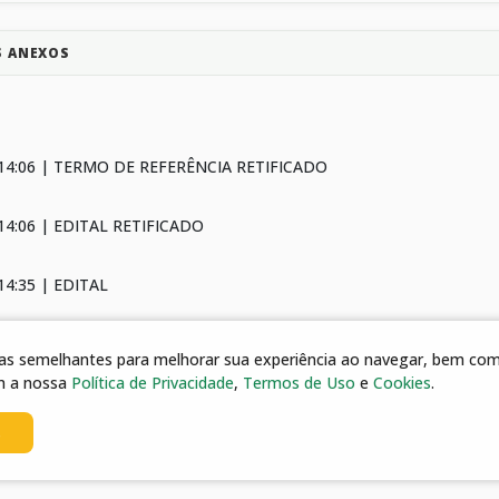
S ANEXOS
 14:06 | TERMO DE REFERÊNCIA RETIFICADO
14:06 | EDITAL RETIFICADO
14:35 | EDITAL
 14:35 | TERMO DE REFERÊNCIA
gias semelhantes para melhorar sua experiência ao navegar, bem como
m a nossa
Política de Privacidade
,
Termos de Uso
e
Cookies
.
14:35 | MODELO DE ANEXOS II E III
s