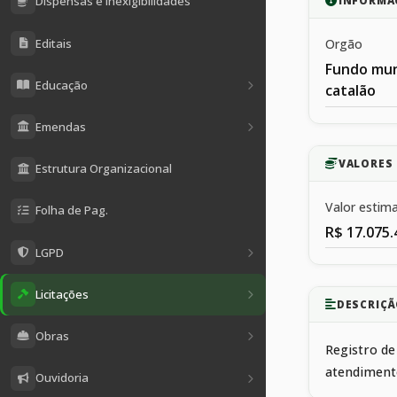
Dispensas e Inexigibilidades
INFORMA
Editais
Orgão
Fundo mun
Educação
catalão
Emendas
VALORES 
Estrutura Organizacional
Valor estim
Folha de Pag.
R$ 17.075.
LGPD
Licitações
DESCRIÇÃ
Obras
Registro d
atendimento
Ouvidoria