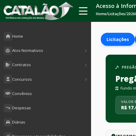
Acesso à Info
Home
/
Licitações
/
2026
Home
Licitações
Atos Normativos
Contratos
PREGÃO
Preg
Concursos
Fundo mu
Convênios
VALOR 
R$ 17.
Despesas
Diárias