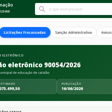
rmação
020468
Licitações Fracassadas
Sanção Administrativa
Avisos
 ELETRÔNICO
ão eletrônico 90054/2026
nicipal de educação de catalão
ESTIMADO
PUBLICAÇÃO
075.499,50
16/06/2026