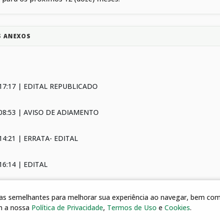
S ANEXOS
 17:17 | EDITAL REPUBLICADO
 08:53 | AVISO DE ADIAMENTO
14:21 | ERRATA- EDITAL
16:14 | EDITAL
 16:14 | TERMO DE REFERÊNCIA - ANEXO I
gias semelhantes para melhorar sua experiência ao navegar, bem como
m a nossa
Política de Privacidade
,
Termos de Uso
e
Cookies
.
16:14 | MODELO ANEXOS II E III