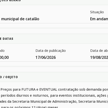
ÇÕES GERAIS
Situação
 municipal de catalão
Em anda
E DATAS
ado
Data de publicação
Data de ab
00,00
17/06/2026
19/08/20
O / OBJETO
 Preços para FUTURA e EVENTUAL contratação sob demanda por diá
períodos diurnos e noturnos, para eventos institucionais, ações
ades da Secretaria Municipal de Administração, Secretaria Munic
, para os próximos 12 (doze) meses.