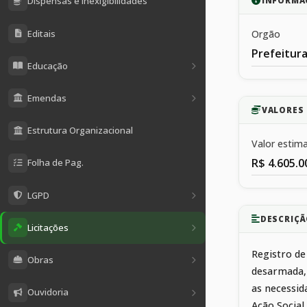
Dispensas e Inexigibilidades
INFORMA
Editais
Orgão
Prefeitura
Educação
Emendas
VALORES 
Estrutura Organizacional
Valor estim
R$ 4.605.0
Folha de Pag.
LGPD
DESCRIÇÃ
Licitações
Registro de
Obras
desarmada, 
as necessid
Ouvidoria
Ação Social