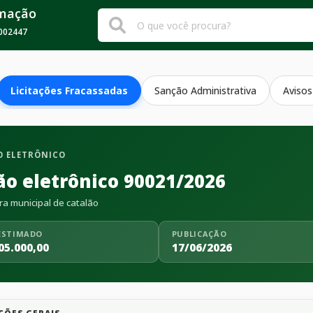
rmação
002447
Licitações Fracassadas
Sanção Administrativa
Avisos
 ELETRÔNICO
ão eletrônico 90021/2026
ra municipal de catalão
ESTIMADO
PUBLICAÇÃO
05.000,00
17/06/2026