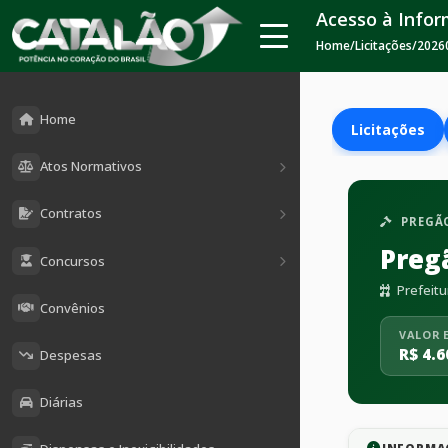
Acesso à Info
Home
/
Licitações
/
2026
Home
Licitações
Atos Normativos
Contratos
PREGÃO
Preg
Concursos
Prefeitu
Convênios
VALOR 
R$ 4.6
Despesas
Diárias