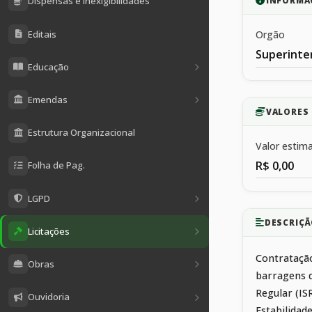
Dispensas e Inexigibilidades
INFORMA
Editais
Orgão
Superinte
Educação
Emendas
VALORES 
Estrutura Organizacional
Valor estim
R$ 0,00
Folha de Pag.
LGPD
DESCRIÇÃ
Licitações
Contratação
Obras
barragens d
Regular (IS
Ouvidoria
Estabilidad