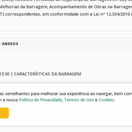
Melhorias da Barragem; Acompanhamento de Obras na Barragem 
T) correspondentes, em conformidade com a Lei nº 12.334/2010 
S ANEXOS
 13:30 | CARACTERÍSTICAS DA BARRAGEM
 13:30 | TERMO DE REFERÊNCIA
gias semelhantes para melhorar sua experiência ao navegar, bem como
m a nossa
Política de Privacidade
,
Termos de Uso
e
Cookies
.
13:30 | EDITAL
s