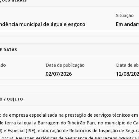
ÇÕES GERAIS
Situação
ndência municipal de água e esgoto
Em anda
E DATAS
ado
Data de publicação
Data de ab
02/07/2026
12/08/20
O / OBJETO
 de empresa especializada na prestação de serviços técnicos 
e terra tal qual a Barragem do Ribeirão Pari, no município de 
R) e Especial (ISE), elaboração de Relatórios de Inspeção de Segu
e (DCE), Revisões Periódicas de Segurança de Barragens (RPSB); E